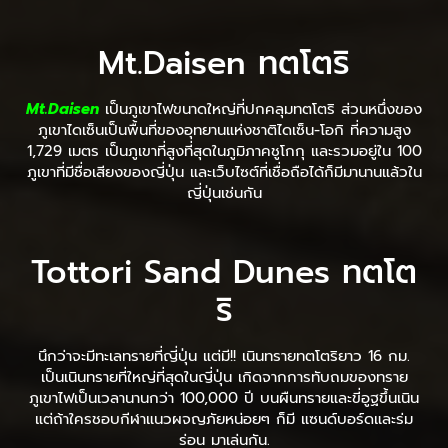
Mt.Daisen ทตโตริ
Mt.Daisen
เป็นภูเขาไฟขนาดใหญ่ที่ปกคลุมทตโตริ ส่วนหนึ่งของ
ภูเขาไดเซ็นเป็นพื้นที่ของอุทยานแห่งชาติไดเซ็น-โอกิ ที่ความสูง
1,729 เมตร เป็นภูเขาที่สูงที่สุดในภูมิภาคชูโกกุ และรวมอยู่ใน 100
ภูเขาที่มีชื่อเสียงของญี่ปุ่น และเว็บไซต์ที่เชื่อถือได้ก็มีมานานแล้วใน
ญี่ปุ่นเช่นกัน
Tottori Sand Dunes ทตโต
ริ
นึกว่าจะมีทะเลทรายที่ญี่ปุ่น แต่มี!! เนินทรายทตโตริยาว 16 กม.
เป็นเนินทรายที่ใหญ่ที่สุดในญี่ปุ่น เกิดจากการทับถมของทราย
ภูเขาไฟเป็นเวลานานกว่า 100,000 ปี บนผืนทรายและขี่อูฐขึ้นเนิน
แต่ถ้าใครชอบกีฬาแนวผจญภัยหน่อยๆ ก็มี แซนด์บอร์ดและร่ม
ร่อน มาเล่นกัน.