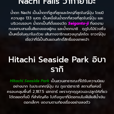
Nachi Falls วากายามะ
น้ำตก Nachi เป็นน้ำตกที่สูงที่สุดและใหญ่ที่สุดในญี่ปุ่น โดยมี
ความสูง 133 เมตร เป็นหนึ่งในน้ำตกที่สวยที่สุดในญี่ปุ่น และ
บริเวณรอบๆ น้ำตกเป็นที่ตั้งของวัด
Seiganto-ji
ที่งดงาม
ทะเลสาบสามชั้นสีแดงของผู้คน และน้ำตกนาชิ . ฤดูใบไม้ร่วงซึ่ง
เป็นหนึ่งในคุมาโนะด้วย เส้นทางจาริกแสวงบุญโคโดะ ชาวญี่ปุ่น
เชื่อว่าที่นี่เป็นดินแดนศักดิ์สิทธิ์ของเทพเจ้า
Hitachi Seaside Park อิบา
รากิ
Hitachi Seaside Park
เป็นสวนสาธารณะที่ได้รับความนิยม
อย่างมาก ในประเทศญี่ปุ่น ณ ภูเขามิฮาราชิ สถานที่แห่งนี้
ครอบคลุมพื้นที่ 2,187.5 เฮกตาร์ เพราะทุกฤดูสวนจะปลูกให้เที่ยว
ได้ตลอดทั้งปี ที่สำคัญคือ ไปถึงภูเขาที่มีดอกเนโมฟีเลียสีน้ำเงิน
ดอกเล็กๆ งดงามตามท้องเรื่องอย่างลงตัว