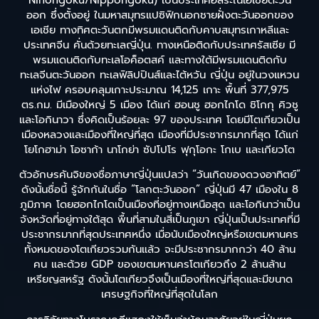
ออก ซึ่งตั้งอยู่ ในมหาสมุทรแปซิฟิกนอกชายฝั่งตะวันออกของ
เอเชีย ทางทิศตะวันตกมีพรมแดนติดกับคาบสมุทรเกาหลีและ
ประเทศจีน คั่นด้วยทะเลญี่ปุ่น. ทางเหนือติดกับประเทศรัสเซีย มี
พรมแดนติดกับทะเลโอค็อตสค์ และทางใต้มีพรมแดนติดกับ
ทะเลจีนตะวันออก ทะเลฟิลิปปินส์และไต้หวัน ญี่ปุ่น อยู่ในวงแหวน
แห่งไฟ ครอบคลุมเกาะประมาณ 14,125 เกาะ พื้นที่ 377,975
ตร.กม. มีเมืองใหญ่ 5 เมือง ได้แก่ ฮอนชู ฮอกไกโด ชิโกกุ คิวชู
และโอกินาวา ซึ่งคิดเป็นร้อยละ 97 ของประเทศ โดยมีโตเกียวเป็น
เมืองหลวงและเมืองที่ใหญ่ที่สุด เมืองที่มีประชากรมากที่สุด ได้แก่
โยโกฮาม่า โอซาก้า นาโกย่า ซัปโปโร ฟุกุโอกะ โกเบ และเกียวโต
ตัวอักษรคันจิของชื่อภาษาญี่ปุ่นแปลว่า “วันเกิดของดวงอาทิตย์”
ดังนั้นชื่อนี้ รู้จักกันในชื่อ “โลกตะวันออก” ญี่ปุ่นมี 47 เมืองใน 8
ภูมิภาค โดยฮอกไกโดเป็นเมืองที่อยู่ทางเหนือสุด และโอกินาว่าเป็น
จังหวัดที่อยู่ทางใต้สุด พื้นที่สามในสี่เป็นภูเขา ญี่ปุ่นเป็นประเทศที่มี
ประชากรมากที่สุดประเทศหนึ่ง เมื่อนับเมืองใหญ่หรือเขตมหานคร
ทั้งหมดของโตเกียวรวมกันแล้ว จะมีประชากรมากกว่า 40 ล้าน
คน และด้วย GDP ของเขตมหานครโตเกียวถึง 2 ล้านล้าน
เหรียญสหรัฐ ดังนั้นโตเกียวจึงเป็นเมืองที่ใหญ่ที่สุดและมีขนาด
เศรษฐกิจที่ใหญ่ที่สุดในโลก