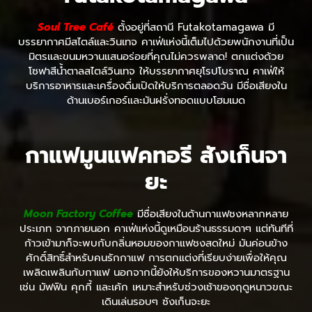
Soul Tree Café
ตั้งอยู่ที่สถานี Futakotamagawa มี
บรรยากาศมีสไตล์และวินเทจ คาเฟ่แห่งนี้เต็มไปด้วยพนักงานที่เป็น
มิตรและขนมหวานแสนอร่อยที่คุณไม่ควรพลาด! ตกแต่งด้วย
โซฟาสีน้ำตาลสไตล์วินเทจ ให้บรรยากาศยุโรปโบราณ คาเฟ่ให้
บริการอาหารและเครื่องดื่มเปิดให้บริการตลอดวัน มีชื่อเสียงใน
ด้านเบอร์เกอร์และมันฝรั่งทอดแบบโฮมเมด
กาแฟมูนแฟคทอรี สังเก็นจา
ยะ
Moon Factory Coffee
มีชื่อเสียงในด้านกาแฟชงหลากหลาย
ประเภท จากภายนอก คาเฟ่แห่งนี้ดูเหมือนร้านธรรมดาๆ แต่ทันทีที่
ก้าวเข้ามาก็จะพบกับกลิ่นหอมของกาแฟชงสดใหม่ มันค่อนข้าง
ศักดิ์สิทธิ์สำหรับคนรักกาแฟ การตกแต่งที่เรียบง่ายเพื่อให้คุณ
เพลิดเพลินกับกาแฟ นอกจากนี้ยังให้บริการของหวานมาตรฐาน
เช่น มัฟฟิน คุกกี้ และเค้ก เหมาะสำหรับช่วงเช้าของฤดูหนาวขณะ
เดินเล่นรอบๆ ซังเก็นจะยะ