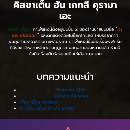
คิสซาเต็น ฮัน เกทสึ คุรามา
เอะ
คาเฟ่ ญี่ปุ่น
คาเฟ่แห่งนี้ตั้งอยู่บนชั้น 2 ของร้านขายขนมชื่อ “
คา
ชิยะ ชิโนโนเมะ
” และตกแต่งด้วยไม้ช็อกโกแลต ให้บรรยากาศ
อบอุ่น โชว์สไตล์ร้านกาแฟโบราณ คาเฟ่แห่งนี้ขึ้นชื่อเรื่องพัฟครีม
ที่มีรสชาติหลากหลายตามฤดูกาล นอกจากของหวานแล้ว ร้านนี้
ยังมีเครื่องดื่มร้อนและเย็นให้เลือกมากมาย
บทความแนะนำ
ร้านอาหาร ญี่ปุ่น
ของฝาก fukuoka
เที่ยว ญี่ปุ่น คนเดียว
ไป เที่ยว ญี่ปุ่น ใช้ เงิน เท่าไหร่