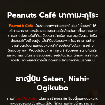
Peanuts Café นากาเมะกุโระ
Peanut’s Cafe
เป็นร้านกาแฟกว้างขวางในธีม “ถั่วลิสง” ให้
บริการอาหารกลางวันและของหวานสไตล์ตะวันตกที่หลากหลาย
การตกแต่งภายในที่ทันสมัยเหมาะสำหรับการพบปะสังสรรค์หรือ
สังสรรค์กับเพื่อนฝูง เป็นที่นิยมโดยเฉพาะกับอาหารทานง่าย
ชายฝั่งตะวันตกและของหวานที่เกี่ยวข้องกับตัวละครอย่าง
Snoopy และ Woodstock หากคุณกำลังมองหาสถานที่น่ารัก
และสนุกสนานในการเยี่ยมชมขณะอยู่ในโตเกียว นี่คือสถานที่ที่คุณ
ควรไป คาเฟ่แห่งนี้อาจเป็นจุดหมายปลายทางที่สมบูรณ์แบบ
ชาญี่ปุ่น Saten, Nishi-
Ogikubo
คาเฟ่
ชาญี่ปุ่น Satin
เน้นการสร้างสรรค์เครื่องดื่มและขนมหวาน
แสนอร่อยโดยใช้ชาเขียวญี่ปุ่น ที่ร้านกาแฟแห่งนี้คุณสามารถ