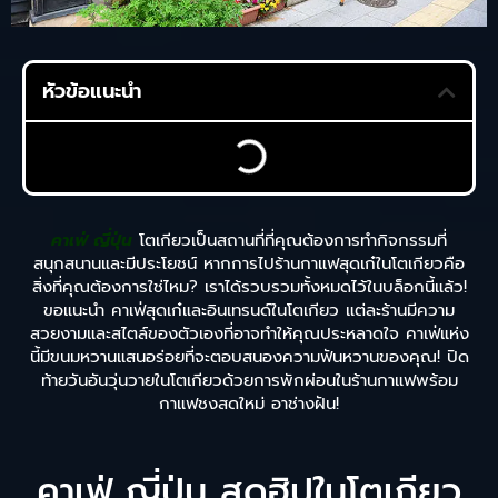
หัวข้อแนะนำ
คาเฟ่ ญี่ปุ่น
โตเกียวเป็นสถานที่ที่คุณต้องการทำกิจกรรมที่
สนุกสนานและมีประโยชน์ หากการไปร้านกาแฟสุดเก๋ในโตเกียวคือ
สิ่งที่คุณต้องการใช่ไหม? เราได้รวบรวมทั้งหมดไว้ในบล็อกนี้แล้ว!
ขอแนะนำ คาเฟ่สุดเก๋และอินเทรนด์ในโตเกียว แต่ละร้านมีความ
สวยงามและสไตล์ของตัวเองที่อาจทำให้คุณประหลาดใจ คาเฟ่แห่ง
นี้มีขนมหวานแสนอร่อยที่จะตอบสนองความฟันหวานของคุณ! ปิด
ท้ายวันอันวุ่นวายในโตเกียวด้วยการพักผ่อนในร้านกาแฟพร้อม
กาแฟชงสดใหม่ อาช่างฝัน!
คาเฟ่ ญี่ปุ่น สุดฮิปในโตเกียว