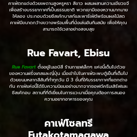
คาเฟ่ตกแต่งด้วยเพดานสูงหรูหรา สีขาว ผสมผสานความเขียวขจี
เพื่อสร้างบรรยากาศที่เป็นธรรมชาติ พวกเขามีของหวานมากมาย
ให้ลอง ประกอบด้วยชีสเค้กบาสก์และพาร์เฟ่ต์พร้อมผลไม้สด
คาเฟ่มีขนาดกว้างขวางพร้อมพื้นที่นั่งเล่นอันทันสมัย เพื่อให้คุณ
สามารถใช้เวลาอย่างสงบสุข
Rue Favart, Ebisu
Rue Favart
ตั้งอยู่ในเอบิสึ ร้านกาแฟเล็กๆ แห่งนี้เต็มไปด้วย
ของหวานฝรั่งเศสและญี่ปุ่น เมื่อเข้าไปในคาเฟ่จะพบตู้เย็นที่เต็มไป
ด้วยขนมหลากสีสันที่ทำทุกวัน มี 3 ชั้นที่ให้บรรยากาศที่แตกต่าง
กัน คาเฟ่แห่งนี้ได้รับความนิยมอย่างมากจากซอฟต์ครีมเสิร์ฟและ
ชีสเค้กอบ สถานที่ที่ดีเยี่ยมในการแวะมาเมื่อคุณต้องการสนอง
ความอยากอาหารของคุณ
คาเฟ่โซลทรี
Futakotamagawa