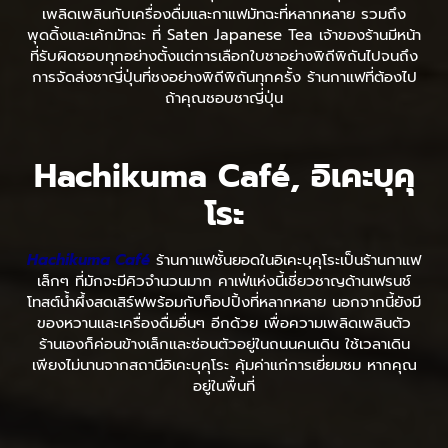
เพลิดเพลินกับเครื่องดื่มและกาแฟมัทฉะที่หลากหลาย รวมถึง
พุดดิ้งและเค้กมัทฉะ ที่ Saten Japanese Tea เจ้าของร้านมีหน้า
ที่รับผิดชอบทุกอย่างตั้งแต่การเลือกใบชาอย่างพิถีพิถันไปจนถึง
การจัดส่งชาญี่ปุ่นที่ชงอย่างพิถีพิถันทุกครั้ง ร้านกาแฟที่ต้องไป
ถ้าคุณชอบชาญี่ปุ่น
Hachikuma Café, อิเคะบุคุ
โระ
Hachikuma Café
ร้านกาแฟชั้นยอดในอิเคะบุคุโระเป็นร้านกาแฟ
เล็กๆ ที่มักจะมีคิวจำนวนมาก คาเฟ่แห่งนี้เชี่ยวชาญด้านเฟรนช์
โทสต์น้ำผึ้งสดเสิร์ฟพร้อมกับท็อปปิ้งที่หลากหลาย นอกจากนี้ยังมี
ของหวานและเครื่องดื่มอื่นๆ อีกด้วย เพื่อความเพลิดเพลินตัว
ร้านเองก็ค่อนข้างเล็กและซ่อนตัวอยู่ในถนนคนเดิน ใช้เวลาเดิน
เพียงไม่นานจากสถานีอิเคะบุคุโระ คุ้มค่าแก่การเยี่ยมชม หากคุณ
อยู่ในพื้นที่