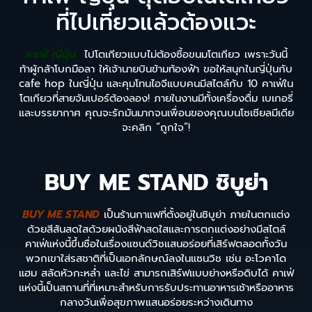
ที่ไปเที่ยวแล้วต้องแวะ
คาเฟ่ ญี่ปุ่น
ไปโตเกียวแบบไม่ต้องซื้อขนมโตเกียว เพราะวันนี้
ท้าผู้กล้าโบกมือลา ให้เจ้านายบินข้ามท้องฟ้า ขอให้สนุกในญี่ปุ่นกับ
cafe hop ในญี่ปุ่น และคุมโทนไอจีแบบคนมีสไตล์กับ 10 คาเฟ่ใน
โตเกียวที่สายจัมเปอร์ต้องลอง! ภายในงานมีทั้งเครื่องดื่ม เบเกอรี่
และบรรยากาศ คุณจะรักมันมากจนเพื่อนของคุณบนโซเชียลมีเดีย
จะคลิก “ถูกใจ”!
BUY ME STAND ชิบูย่า
BUY ME STAND
เป็นร้านกาแฟที่ตั้งอยู่ในชิบูย่า ภายในตกแต่ง
ด้วยสีสันสดใสด้วยผนังสีฟ้าสดใสและการตกแต่งอย่างมีสไตล์
คาเฟ่แห่งนี้ขึ้นชื่อในเรื่องแซนด์วิชแสนอร่อยที่เสิร์ฟตลอดทั้งวัน
พวกเขาใส่รสชาติที่เป็นเอกลักษณ์ลงในแซนวิช เช่น อะโวคาโด
แฮม สลัดหัวกะหล่ำ และไข่ สามารถเสิร์ฟแบบย่างหรือดิบได้ คาเฟ่
แห่งนี้เป็นสถานที่ที่เหมาะสำหรับการรับประทานอาหารเช้าหรืออาหาร
กลางวันเพื่อสุขภาพแสนอร่อยระหว่างเดินทาง