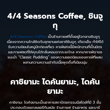
4/4 Seasons Coffee, ชินจู
กุ
4/4 Seasons Coffee
เป็นร้านกาแฟที่ตั้งอยู่ใจกลางชินจูกุ
เนื่องจากความใกล้ชิดกับอุทยานแห่งชาติชินจูกุ เกียวเอ็น ทำให้ได้
รับความนิยมในหมู่นักท่องเที่ยว คาเฟ่แห่งนี้มีพนักงานที่เป็นมิตร
และกาแฟสดที่ให้คุณได้กลิ่นหอมจากระยะไกล หากมาคาเฟ่เราขอ
แนะนำ “Classic Pudding” ของหวานยอดนิยมของคาเฟ่ที่ผสม
ผสานความหวานเข้ากับเนื้อพุดดิ้งที่เนียนนุ่ม
คาชิยามะ ไดคันยามะ, ไดคัน
ยามะ
คาชิยามะ ไดคังยามะเป็นอาคารสถาปัตยกรรมมีสไตล์ที่มี 3 ชั้น
ประกอบด้วยแกลเลอรีทันสมัย ​​ร้านกาแฟ ร้านอาหาร และบาร์